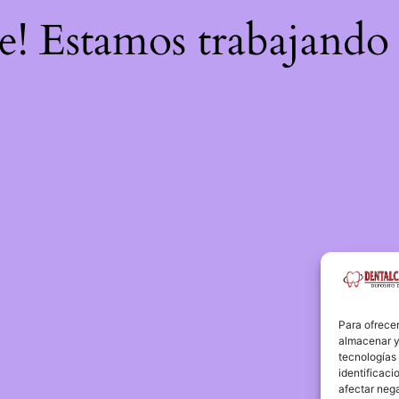
re! Estamos trabajando 
Para ofrecer
almacenar y/
tecnologías
identificaci
afectar nega