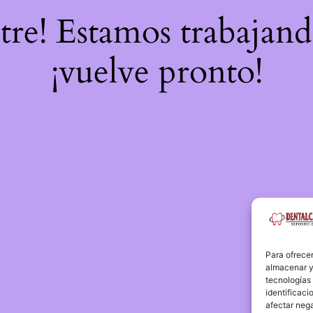
stre! Estamos trabajand
¡vuelve pronto!
Para ofrecer
almacenar y/
tecnologías
identificaci
afectar nega