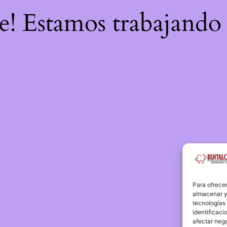
re! Estamos trabajando 
Para ofrecer
almacenar y/
tecnologías
identificaci
afectar nega