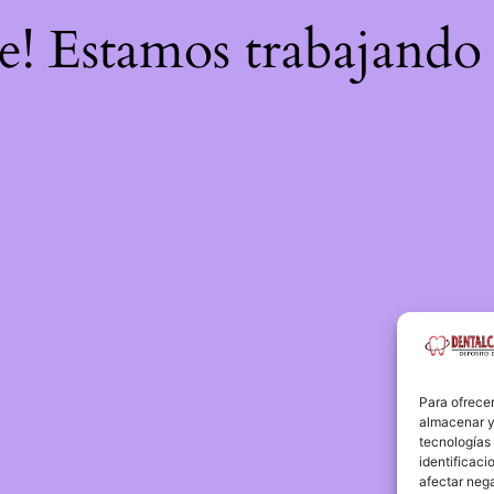
re! Estamos trabajando 
Para ofrecer
almacenar y/
tecnologías
identificaci
afectar nega