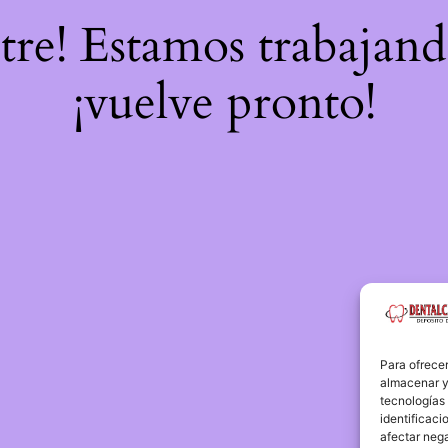
stre! Estamos trabajand
¡vuelve pronto!
Para ofrecer
almacenar y/
tecnologías
identificaci
afectar nega