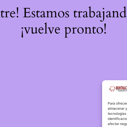
stre! Estamos trabajand
¡vuelve pronto!
Para ofrecer
almacenar y/
tecnologías
identificaci
afectar nega