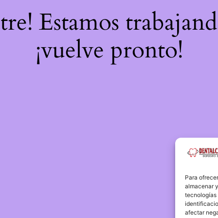
stre! Estamos trabajand
¡vuelve pronto!
Para ofrecer
almacenar y/
tecnologías
identificaci
afectar nega