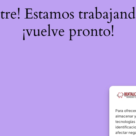
stre! Estamos trabajand
¡vuelve pronto!
Para ofrecer
almacenar y/
tecnologías
identificaci
afectar nega