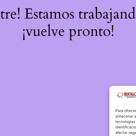
stre! Estamos trabajand
¡vuelve pronto!
Para ofrecer
almacenar y/
tecnologías
identificaci
afectar nega