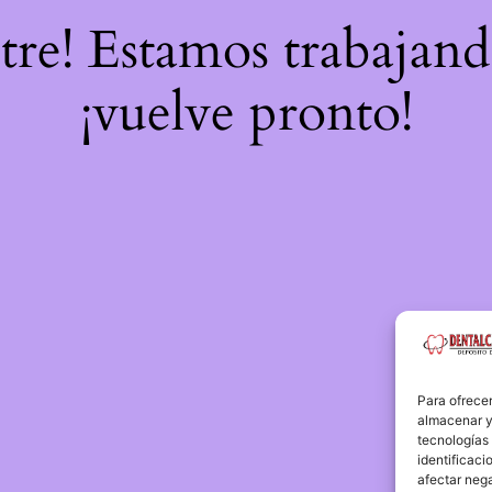
stre! Estamos trabajand
¡vuelve pronto!
Para ofrecer
almacenar y/
tecnologías
identificaci
afectar nega