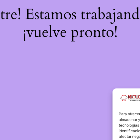
stre! Estamos trabajand
¡vuelve pronto!
Para ofrecer
almacenar y/
tecnologías
identificaci
afectar nega