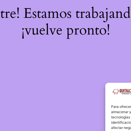
stre! Estamos trabajand
¡vuelve pronto!
Para ofrecer
almacenar y/
tecnologías
identificaci
afectar nega