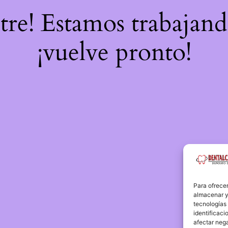
stre! Estamos trabajand
¡vuelve pronto!
Para ofrecer
almacenar y/
tecnologías
identificaci
afectar nega