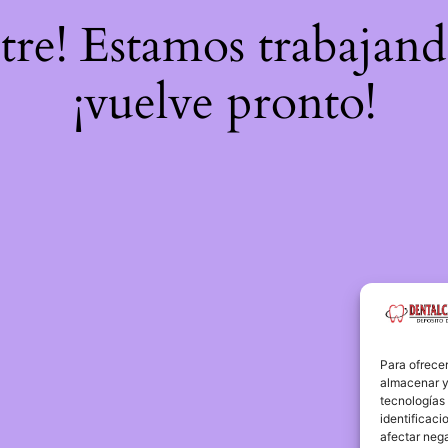
stre! Estamos trabajand
¡vuelve pronto!
Para ofrecer
almacenar y/
tecnologías
identificaci
afectar nega