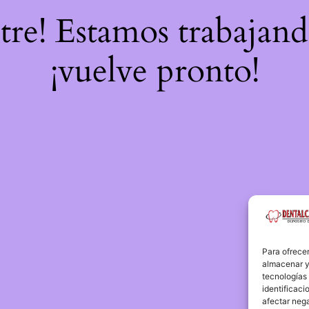
stre! Estamos trabajand
¡vuelve pronto!
Para ofrecer
almacenar y/
tecnologías
identificaci
afectar nega