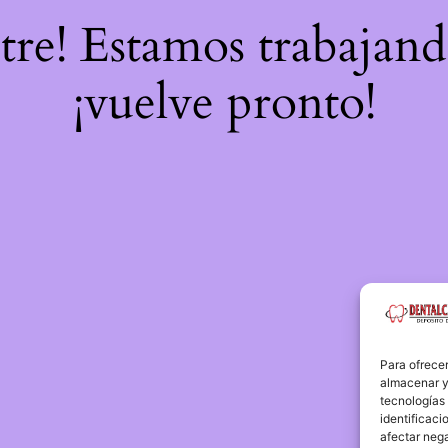
stre! Estamos trabajand
¡vuelve pronto!
Para ofrecer
almacenar y/
tecnologías
identificaci
afectar nega