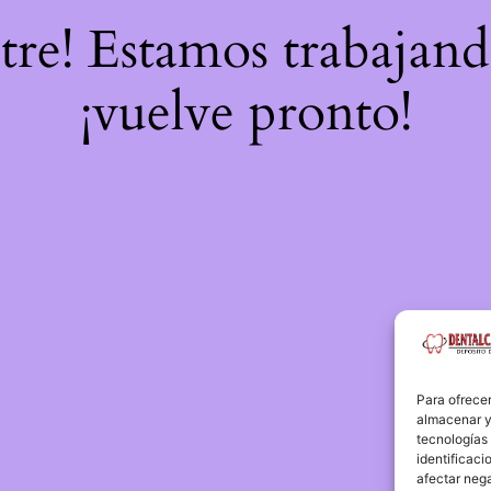
stre! Estamos trabajand
¡vuelve pronto!
Para ofrecer
almacenar y/
tecnologías
identificaci
afectar nega