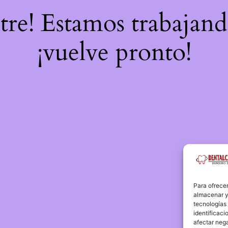
stre! Estamos trabajand
¡vuelve pronto!
Para ofrecer
almacenar y/
tecnologías
identificaci
afectar nega